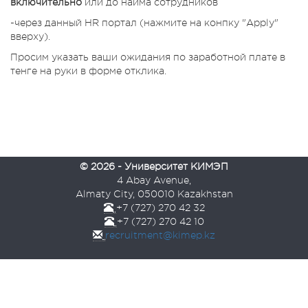
включительно
или до найма сотрудников
-через данный HR портал (нажмите на конпку "Apply"
вверху).
Просим указать ваши ожидания по заработной плате в
тенге на руки в форме отклика.
© 2026 - Университет КИМЭП
4 Abay Avenue,
Almaty City, 050010 Kazakhstan
+7 (727) 270 42 32
+7 (727) 270 42 10
recruitment@kimep.kz